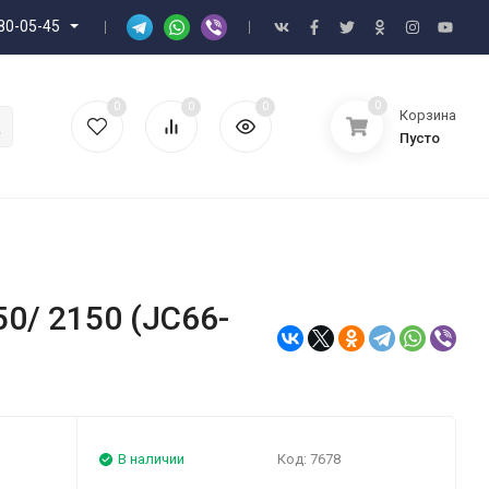
80-05-45
0
0
0
0
Корзина
Пусто
0/ 2150 (JC66-
В наличии
Код:
7678