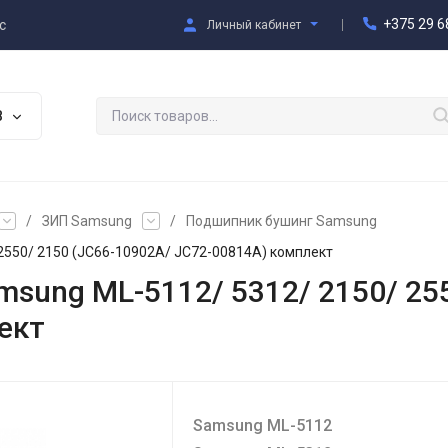
+375 29 6
с
Личный кабинет
В
/
ЗИП Samsung
/
Подшипник бушинг Samsung
2550/ 2150 (JC66-10902A/ JC72-00814A) комплект
sung ML-5112/ 5312/ 2150/ 255
ект
Samsung ML-5112