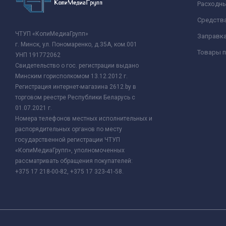
Расходн
Средства
ЧТУП «КопиМедиаГрупп»
Заправк
г. Минск, ул. Пономаренко, д.35А, ком.001
Товары п
УНП 191772062
Свидетельство о гос. регистрации выдано
Минским горисполкомом 13.12.2012 г.
Регистрация интернет-магазина 2612.by в
торговом реестре Республики Беларусь с
01.07.2021 г.
Номера телефонов местных исполнительных и
распорядительных органов по месту
государственной регистрации ЧТУП
«КопиМедиаГрупп», уполномоченных
рассматривать обращения покупателей:
+375 17 218-00-82, +375 17 323-41-58.