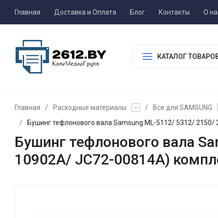
Главная
Доставка и Оплата
Блог
Контакты
О на
КАТАЛОГ ТОВАРО
Главная
/
Расходные материалы
/
Все для SAMSUNG
/
Бушинг тефлонового вала Samsung ML-5112/ 5312/ 2150/ 
Бушинг тефлонового вала Sam
10902A/ JC72-00814A) компл