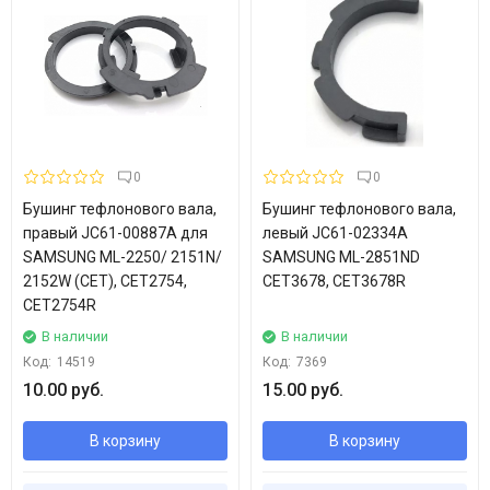
0
0
Бушинг тефлонового вала,
Бушинг тефлонового вала,
правый JC61-00887A для
левый JC61-02334A
SAMSUNG ML-2250/ 2151N/
SAMSUNG ML-2851ND
2152W (CET), CET2754,
CET3678, CET3678R
CET2754R
В наличии
В наличии
Код:
14519
Код:
7369
10.00 руб.
15.00 руб.
В корзину
В корзину