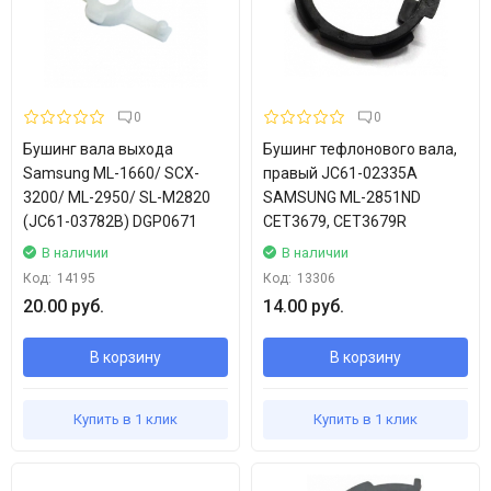
0
0
Бушинг вала выхода
Бушинг тефлонового вала,
Samsung ML-1660/ SCX-
правый JC61-02335A
3200/ ML-2950/ SL-M2820
SAMSUNG ML-2851ND
(JC61-03782B) DGP0671
CET3679, CET3679R
В наличии
В наличии
Код:
14195
Код:
13306
20.00 руб.
14.00 руб.
В корзину
В корзину
Купить в 1 клик
Купить в 1 клик