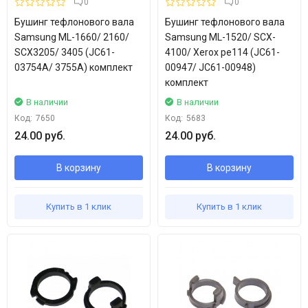
0
0
Бушинг тефлонового вала
Бушинг тефлонового вала
Samsung ML-1660/ 2160/
Samsung ML-1520/ SCX-
SCX3205/ 3405 (JC61-
4100/ Xerox pe114 (JC61-
03754A/ 3755A) комплект
00947/ JC61-00948)
комплект
В наличии
В наличии
Код:
7650
Код:
5683
24.00 руб.
24.00 руб.
В корзину
В корзину
Купить в 1 клик
Купить в 1 клик