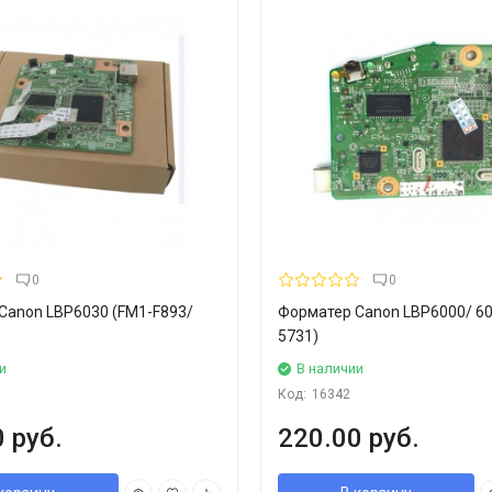
0
0
Canon LBP6030 (FM1-F893/
Форматер Canon LBP6000/ 60
5731)
и
В наличии
Код:
16342
 руб.
220.00 руб.