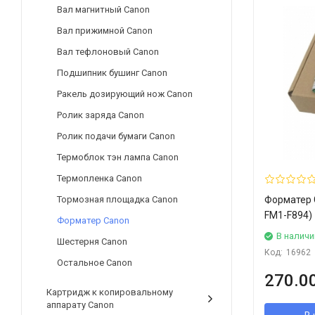
Вал магнитный Canon
Вал прижимной Canon
Вал тефлоновый Canon
Подшипник бушинг Canon
Ракель дозирующий нож Canon
Ролик заряда Canon
Ролик подачи бумаги Canon
Термоблок тэн лампа Canon
Термопленка Canon
Тормозная площадка Canon
Форматер 
FM1-F894)
Форматер Canon
В наличи
Шестерня Canon
Код:
16962
Остальное Canon
270.00
Картридж к копировальному
аппарату Canon