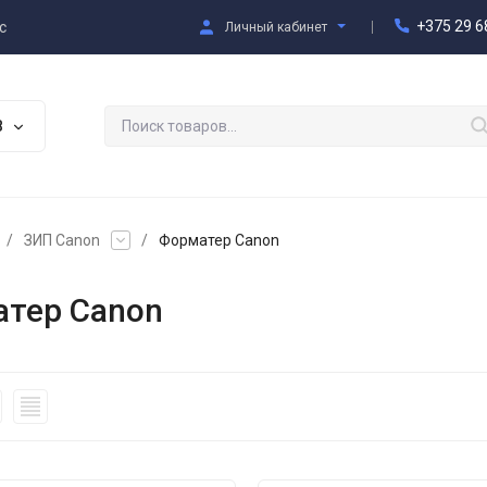
+375 29 6
с
Личный кабинет
В
/
ЗИП Canon
/
Форматер Canon
тер Canon