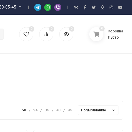
80-05-45
0
0
0
0
Корзина
Пусто
50
/
24
/
36
/
48
/
96
По умолчанию