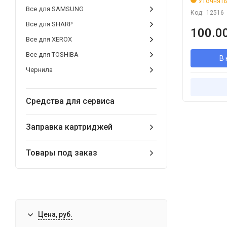
Уточнять
Все для SAMSUNG
Код:
12516
Все для SHARP
100.00
Все для XEROX
Все для TOSHIBA
В 
Чернила
Средства для сервиса
Заправка картриджей
Товары под заказ
Цена, руб.