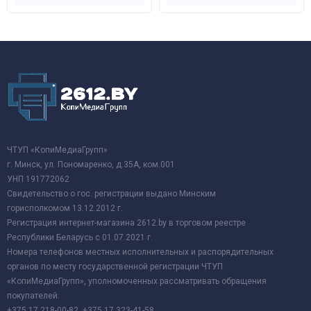
ЧТУП «КопиМедиаГрупп»
г. Минск, ул. Пономаренко, д.35А, ком.001
УНП 191772062
Свидетельство о гос. регистрации выдано Минским
горисполкомом 13.12.2012 г.
Регистрация интернет-магазина 2612.by в торговом реестре
Республики Беларусь с 01.07.2021 г.
Номера телефонов местных исполнительных и распорядительных
органов по месту государственной регистрации ЧТУП
«КопиМедиаГрупп», уполномоченных рассматривать обращения
покупателей:
+375 17 218-00-82, +375 17 323-41-58.