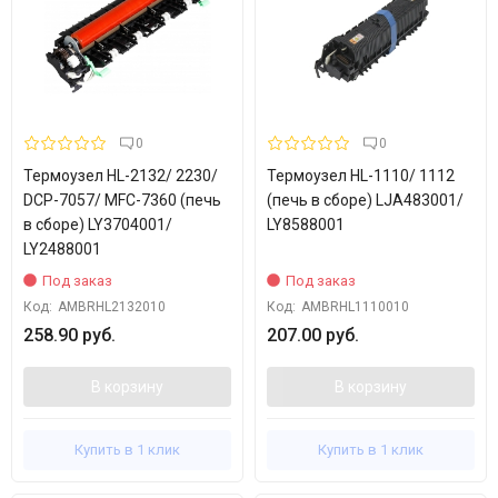
0
0
Термоузел HL-2132/ 2230/
Термоузел HL-1110/ 1112
DCP-7057/ MFC-7360 (печь
(печь в сборе) LJA483001/
в сборе) LY3704001/
LY8588001
LY2488001
Под заказ
Под заказ
Код:
AMBRHL2132010
Код:
AMBRHL1110010
258.90 руб.
207.00 руб.
В корзину
В корзину
Купить в 1 клик
Купить в 1 клик