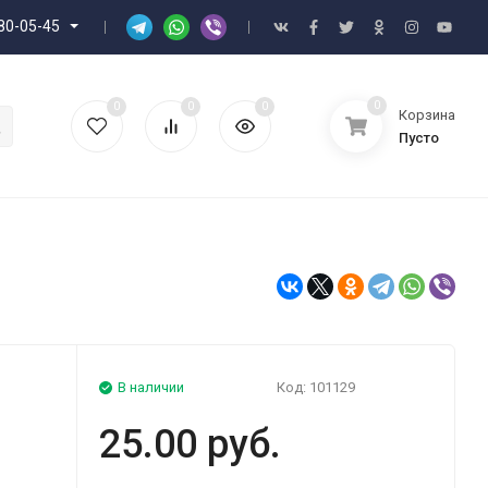
80-05-45
0
0
0
0
Корзина
Пусто
В наличии
Код:
101129
25.00 руб.