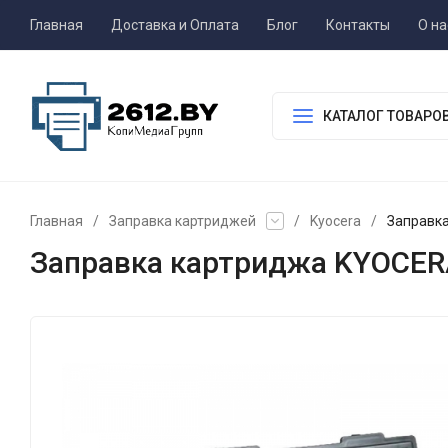
Главная
Доставка и Оплата
Блог
Контакты
О на
КАТАЛОГ ТОВАРО
Главная
/
Заправка картриджей
/
Kyocera
/
Заправк
Заправка картриджа KYOCER