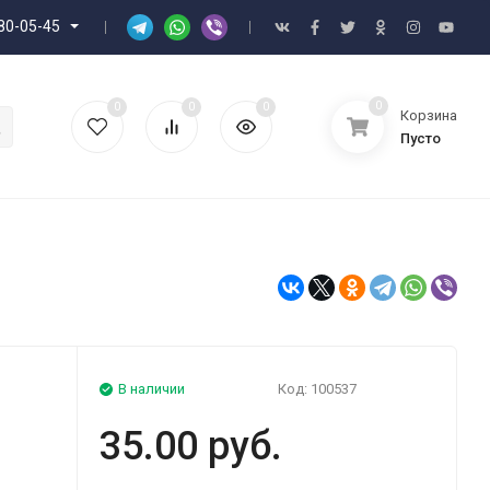
80-05-45
0
0
0
0
Корзина
Пусто
В наличии
Код:
100537
35.00 руб.