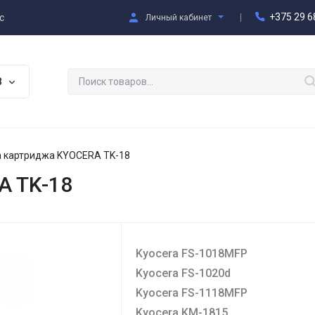
+375 29 6
с
Личный кабинет
В
а картриджа KYOCERA TK-18
A TK-18
Kyocera FS-1018MFP
Kyocera FS-1020d
Kyocera FS-1118MFP
Kyocera KM-1815