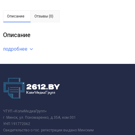
Описание
Отзывы (0)
Описание
подробнее
ЧТУП «КопиМедиаГрупп»
г. Минск, ул. Пономаренко, д.35А, ком.001
УНП 191772062
Свидетельство о гос. регистрации выдано Минским