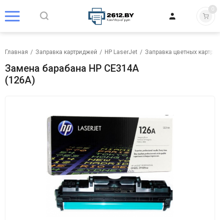
0
Главная
/
Заправка картриджей
/
HP LaserJet
/
Заправка цветных картрид
Замена барабана HP CE314A
(126A)