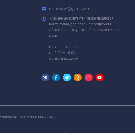
minskbulat@gmail.com
Указанные контакты также являются
контактами для связи по вопросам
обращения покупателей о нарушении их
прав.
пн-чт: 9:00 – 17.00
пт: 9:00 – 16.00
сб, вс: выходной
 принтеров. Все права защищены