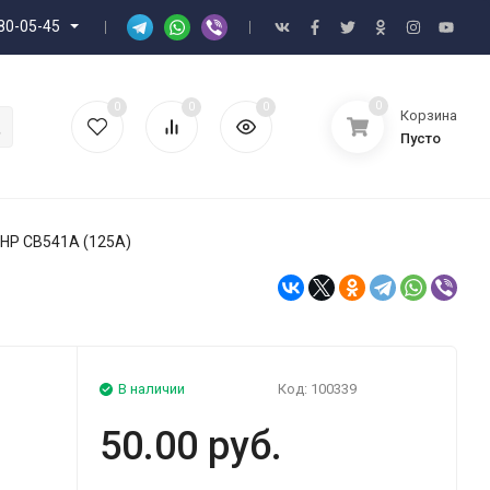
80-05-45
0
0
0
0
Корзина
Пусто
 HP CB541A (125A)
В наличии
Код:
100339
50.00 руб.