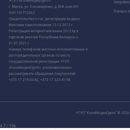
ЧТУП «КопиМедиаГрупп»
Заправк
г. Минск, ул. Пономаренко, д.35А, ком.001
Товары п
УНП 191772062
Свидетельство о гос. регистрации выдано
Минским горисполкомом 13.12.2012 г.
Регистрация интернет-магазина 2612.by в
торговом реестре Республики Беларусь с
01.07.2021 г.
Номера телефонов местных исполнительных и
распорядительных органов по месту
государственной регистрации ЧТУП
«КопиМедиаГрупп», уполномоченных
рассматривать обращения покупателей:
+375 17 218-00-82, +375 17 323-41-58.
ЧТУП "КопиМедиаГрупп" © 2026 
4.7
/
196