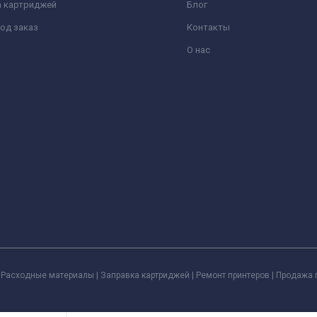
а картриджей
Блог
од заказ
Контакты
О нас
Расходные материалы | Заправка картриджей | Ремонт принтеров | Продажа