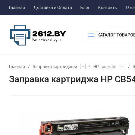
Главная
Доставка и Оплата
Блог
Контакты
О на
КАТАЛОГ ТОВАРО
Главная
/
Заправка картриджей
/
HP LaserJet
/
Заправка картриджа HP CB54