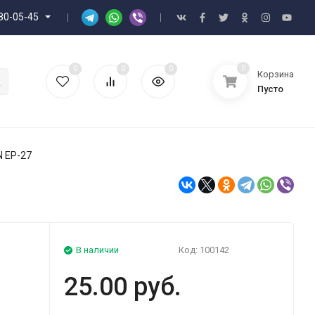
80-05-45
0
0
0
0
Корзина
Пусто
 EP-27
В наличии
Код:
100142
25.00 руб.