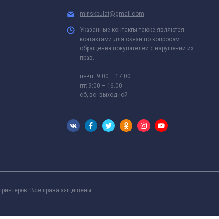
minskbulat@gmail.com
Указанные контакты также являются
контактами для связи по вопросам
обращения покупателей о нарушении их
прав.
пн-чт: 9:00 – 17.00
пт: 9:00 – 16.00
сб, вс: выходной
 принтеров. Все права защищены