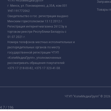
ЧТУП «КопиМедиаГрупп»
Заправк
г. Минск, ул. Пономаренко, д.35А, ком.001
Товары п
УНП 191772062
Свидетельство о гос. регистрации выдано
Минским горисполкомом 13.12.2012 г.
Регистрация интернет-магазина 2612.by в
торговом реестре Республики Беларусь с
01.07.2021 г.
Номера телефонов местных исполнительных и
распорядительных органов по месту
государственной регистрации ЧТУП
«КопиМедиаГрупп», уполномоченных
рассматривать обращения покупателей:
+375 17 218-00-82, +375 17 323-41-58.
ЧТУП "КопиМедиаГрупп" © 2026 
4.7
/
196