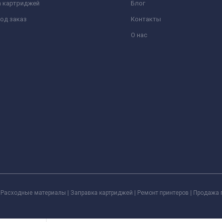
а картриджей
Блог
од заказ
Контакты
О нас
Расходные материалы | Заправка картриджей | Ремонт принтеров | Продажа