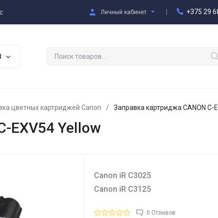
+375 29 6
с
Личный кабинет
В
вка цветных картриджей Canon
/
Заправка картриджа CANON C-E
-EXV54 Yellow
Canon iR C3025
Canon iR C3125
0 Отзывов