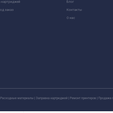
а картриджей
Блог
од заказ
Контакты
О нас
Расходные материалы | Заправка картриджей | Ремонт принтеров | Продажа