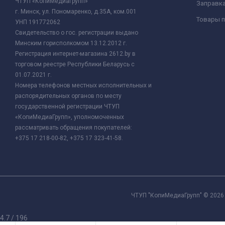
ЧТУП «КопиМедиаГрупп»
Заправк
г. Минск, ул. Пономаренко, д.35А, ком.001
Товары п
УНП 191772062
Свидетельство о гос. регистрации выдано
Минским горисполкомом 13.12.2012 г.
Регистрация интернет-магазина 2612.by в
торговом реестре Республики Беларусь с
01.07.2021 г.
Номера телефонов местных исполнительных и
распорядительных органов по месту
государственной регистрации ЧТУП
«КопиМедиаГрупп», уполномоченных
рассматривать обращения покупателей:
+375 17 218-00-82, +375 17 323-41-58.
ЧТУП "КопиМедиаГрупп" © 2026 
4.7
/
196