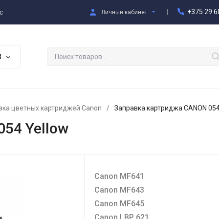
+375 29 6
с
Личный кабинет
В
вка цветных картриджей Canon
/
Заправка картриджа CANON 054
54 Yellow
Canon MF641
Canon MF643
Canon MF645
Canon LBP 621