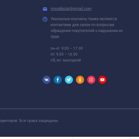
minskbulat@gmail.com
Указанные контакты также являются
контактами для связи по вопросам
обращения покупателей о нарушении их
прав.
пн-чт: 9:00 – 17.00
пт: 9:00 – 16.00
сб, вс: выходной
 принтеров. Все права защищены