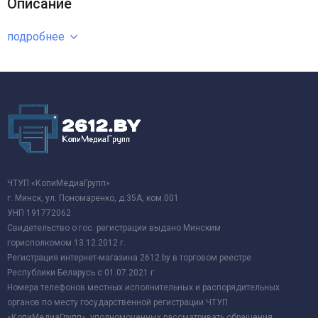
Описание
подробнее
ЧТУП «КопиМедиаГрупп»
г. Минск, ул. Пономаренко, д.35А, ком.001
УНП 191772062
Свидетельство о гос. регистрации выдано Минским
горисполкомом 13.12.2012 г.
Регистрация интернет-магазина 2612.by в торговом реестре
Республики Беларусь с 01.07.2021 г.
Номера телефонов местных исполнительных и распорядительных
органов по месту государственной регистрации ЧТУП
«КопиМедиаГрупп», уполномоченных рассматривать обращения