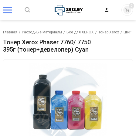
0
Главная
/
Расходные материалы
/
Все для XEROX
/
Тонер Xerox
/
Цветно
Тонер Xerox Phaser 7760/ 7750
395г (тонер+девелопер) Cyan