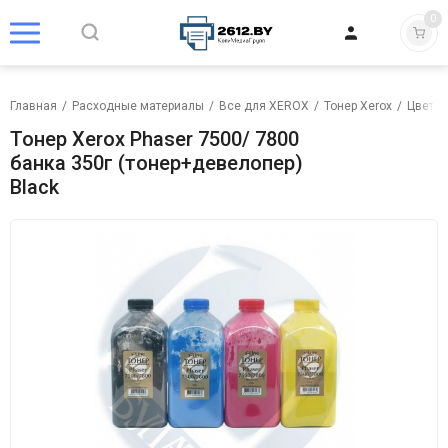
0
Главная
/
Расходные материалы
/
Все для XEROX
/
Тонер Xerox
/
Цветно
Тонер Xerox Phaser 7500/ 7800
банка 350г (тонер+девелопер)
Black