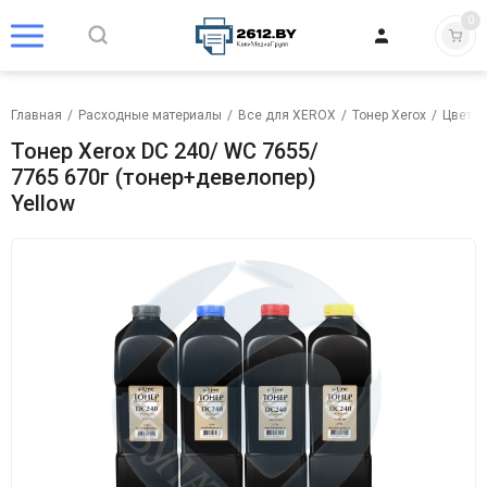
0
Главная
/
Расходные материалы
/
Все для XEROX
/
Тонер Xerox
/
Цветно
Тонер Xerox DC 240/ WC 7655/
7765 670г (тонер+девелопер)
Yellow