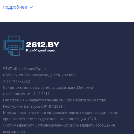
подробнее
ЧТУП «КопиМедиаГрупп»
г. Минск, ул. Пономаренко, д.35А, ком.001
УНП 191772062
Свидетельство о гос. регистрации выдано Минским
горисполкомом 13.12.2012 г.
Регистрация интернет-магазина 2612.by в торговом реестре
Республики Беларусь с 01.07.2021 г.
Номера телефонов местных исполнительных и распорядительных
органов по месту государственной регистрации ЧТУП
«КопиМедиаГрупп», уполномоченных рассматривать обращения
покупателей: