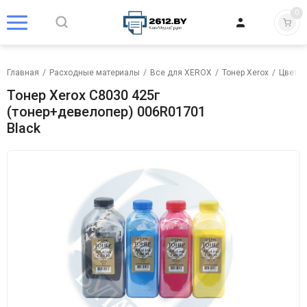
0
Главная
/
Расходные материалы
/
Все для XEROX
/
Тонер Xerox
/
Цветно
Тонер Xerox C8030 425г
(тонер+девелопер) 006R01701
Black