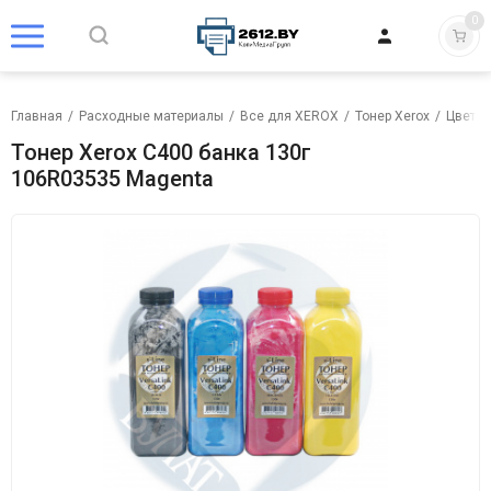
0
Главная
/
Расходные материалы
/
Все для XEROX
/
Тонер Xerox
/
Цветно
Тонер Xerox C400 банка 130г
106R03535 Magenta