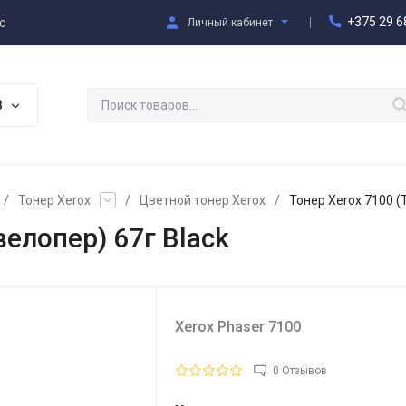
+375 29 6
с
Личный кабинет
В
/
Тонер Xerox
/
Цветной тонер Xerox
/
Тонер Xerox 7100 (
велопер) 67г Black
Xerox Phaser 7100
0 Отзывов