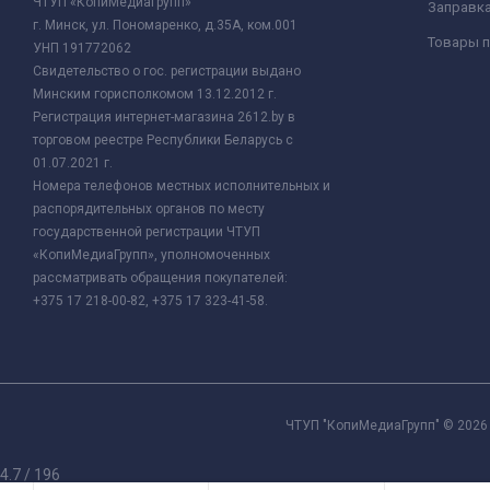
ЧТУП «КопиМедиаГрупп»
Заправк
г. Минск, ул. Пономаренко, д.35А, ком.001
Товары п
УНП 191772062
Свидетельство о гос. регистрации выдано
Минским горисполкомом 13.12.2012 г.
Регистрация интернет-магазина 2612.by в
торговом реестре Республики Беларусь с
01.07.2021 г.
Номера телефонов местных исполнительных и
распорядительных органов по месту
государственной регистрации ЧТУП
«КопиМедиаГрупп», уполномоченных
рассматривать обращения покупателей:
+375 17 218-00-82, +375 17 323-41-58.
ЧТУП "КопиМедиаГрупп" © 2026 
4.7
/
196