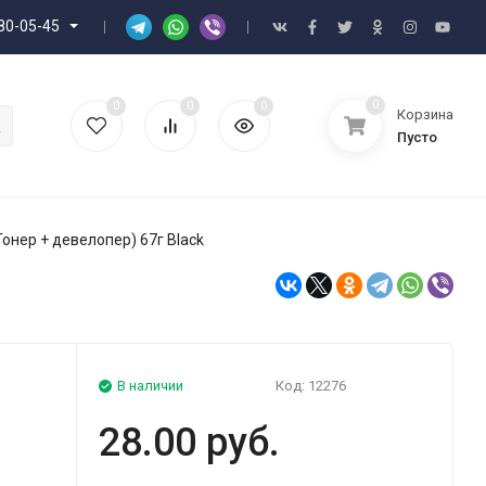
80-05-45
0
0
0
0
Корзина
Пусто
Тонер + девелопер) 67г Black
В наличии
Код:
12276
28.00 руб.