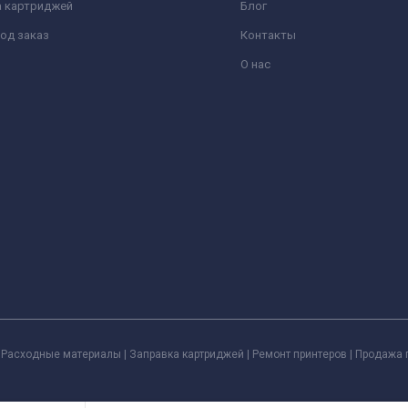
а картриджей
Блог
од заказ
Контакты
О нас
Расходные материалы | Заправка картриджей | Ремонт принтеров | Продажа