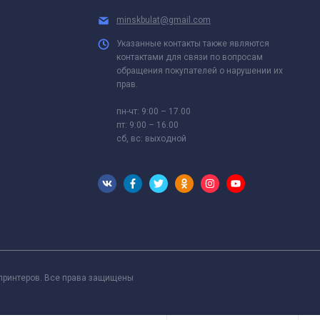
minskbulat@gmail.com
Указанные контакты также являются
контактами для связи по вопросам
обращения покупателей о нарушении их
прав.
пн-чт: 9:00 – 17.00
пт: 9:00 – 16.00
сб, вс: выходной
 принтеров. Все права защищены