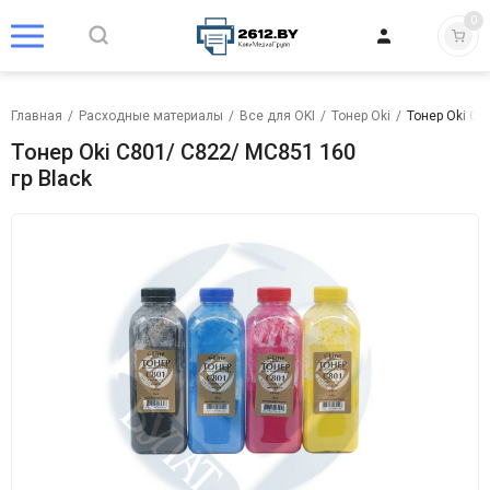
0
Главная
/
Расходные материалы
/
Все для OKI
/
Тонер Oki
/
Тонер Oki C8
Тонер Oki C801/ C822/ MC851 160
гр Black