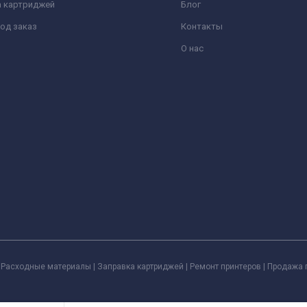
а картриджей
Блог
од заказ
Контакты
О нас
Расходные материалы | Заправка картриджей | Ремонт принтеров | Продажа