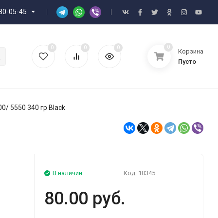
80-05-45
0
0
0
0
Корзина
Пусто
0/ 5550 340 гр Black
В наличии
Код:
10345
80.00 руб.