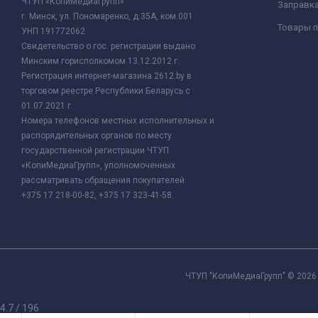
ЧТУП «КопиМедиаГрупп»
Заправк
г. Минск, ул. Пономаренко, д.35А, ком.001
Товары п
УНП 191772062
Свидетельство о гос. регистрации выдано
Минским горисполкомом 13.12.2012 г.
Регистрация интернет-магазина 2612.by в
торговом реестре Республики Беларусь с
01.07.2021 г.
Номера телефонов местных исполнительных и
распорядительных органов по месту
государственной регистрации ЧТУП
«КопиМедиаГрупп», уполномоченных
рассматривать обращения покупателей:
+375 17 218-00-82, +375 17 323-41-58.
ЧТУП "КопиМедиаГрупп" © 2026 
4.7
/
196