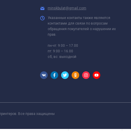
minskbulat@gmail.com
Указанные контакты также являются
контактами для связи по вопросам
обращения покупателей о нарушении их
прав.
пн-чт: 9:00 – 17.00
пт: 9:00 – 16.00
сб, вс: выходной
 принтеров. Все права защищены