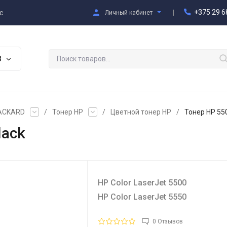
+375 29 6
с
Личный кабинет
В
PACKARD
/
Тонер HP
/
Цветной тонер HP
/
Тонер HP 550
lack
HP Color LaserJet 5500
HP Color LaserJet 5550
0 Отзывов