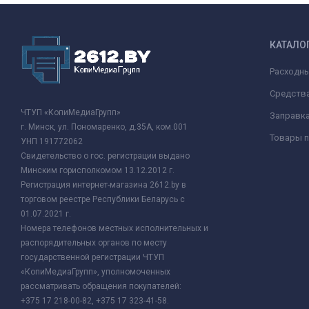
КАТАЛО
Расходн
Средства
ЧТУП «КопиМедиаГрупп»
Заправк
г. Минск, ул. Пономаренко, д.35А, ком.001
Товары п
УНП 191772062
Свидетельство о гос. регистрации выдано
Минским горисполкомом 13.12.2012 г.
Регистрация интернет-магазина 2612.by в
торговом реестре Республики Беларусь с
01.07.2021 г.
Номера телефонов местных исполнительных и
распорядительных органов по месту
государственной регистрации ЧТУП
«КопиМедиаГрупп», уполномоченных
рассматривать обращения покупателей:
+375 17 218-00-82, +375 17 323-41-58.