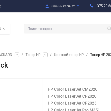
+375 29 6
с
Личный кабинет
В
PACKARD
/
Тонер HP
/
Цветной тонер HP
/
Тонер HP 202
ack
HP Color LaserJet CM2320
HP Color LaserJet CP2020
HP Color LaserJet CP2025
HP Color LaserJet Pro M351