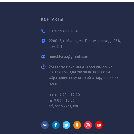
КОНТАКТЫ
+375 29 680-05-45
220015, г. Минск, ул. Пономаренко, д.35А,
ком.001
minskbulat@gmail.com
Указанные контакты также являются
контактами для связи по вопросам
обращения покупателей о нарушении их
прав.
пн-чт: 9:00 – 17.00
пт: 9:00 – 16.00
сб, вс: выходной