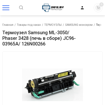
0
Главная
/
Товары под заказ
/
ТЕРМОУЗЛЫ
/
SAMSUNG монохром
/
Термоу
Термоузел Samsung ML-3050/
Phaser 3428 (печь в сборе) JC96-
03965A/ 126N00266