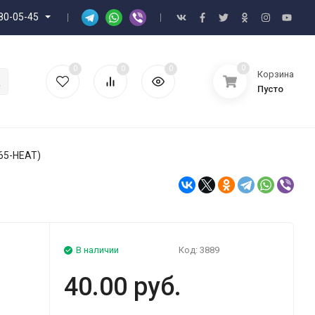
80-05-45
0
0
0
0
Корзина
Пусто
965-HEAT)
В наличии
Код:
3889
40.00 руб.