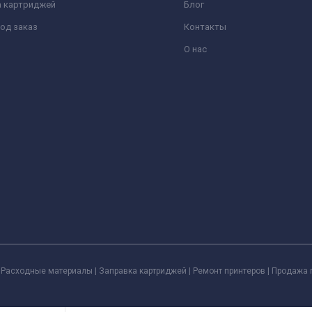
а картриджей
Блог
од заказ
Контакты
О нас
Расходные материалы | Заправка картриджей | Ремонт принтеров | Продажа