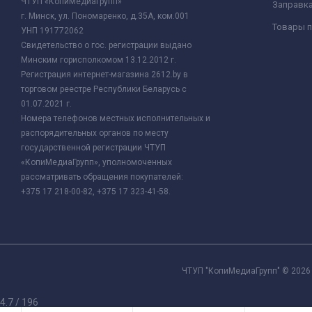
ЧТУП «КопиМедиаГрупп»
Заправк
г. Минск, ул. Пономаренко, д.35А, ком.001
Товары п
УНП 191772062
Свидетельство о гос. регистрации выдано
Минским горисполкомом 13.12.2012 г.
Регистрация интернет-магазина 2612.by в
торговом реестре Республики Беларусь с
01.07.2021 г.
Номера телефонов местных исполнительных и
распорядительных органов по месту
государственной регистрации ЧТУП
«КопиМедиаГрупп», уполномоченных
рассматривать обращения покупателей:
+375 17 218-00-82, +375 17 323-41-58.
ЧТУП "КопиМедиаГрупп" © 2026 
4.7
/
196