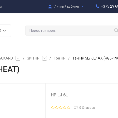
+375 29 6
с
Личный кабинет
В
PACKARD
/
ЗИП HP
/
Тэн HP
/
Тэн НР 5L/ 6L/ AX (RG5-1
HEAT)
HP LJ 6L
0 Отзывов