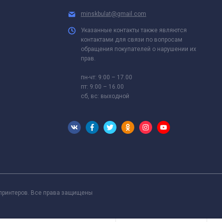
minskbulat@gmail.com
Указанные контакты также являются
контактами для связи по вопросам
обращения покупателей о нарушении их
прав.
пн-чт: 9:00 – 17.00
пт: 9:00 – 16.00
сб, вс: выходной
 принтеров. Все права защищены