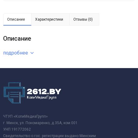
Описание
Характеристики
Отзывы (0)
Описание
подробнее
ЧТУП «КопиМедиаГрупп»
г. Минск, ул. Пономаренко, д.35А, ком.001
УНП 191772062
Свидетельство о гос. регистрации выдано Минским