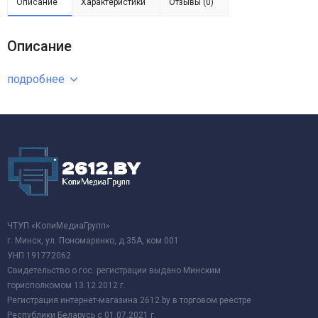
Описание
Характеристики
Отзывы (0)
Описание
подробнее
ЧТУП «КопиМедиаГрупп»
г. Минск, ул. Пономаренко, д.35А, ком.001
УНП 191772062
Свидетельство о гос. регистрации выдано Минским
горисполкомом 13.12.2012 г.
Регистрация интернет-магазина 2612.by в торговом реестре
Республики Беларусь с 01.07.2021 г.