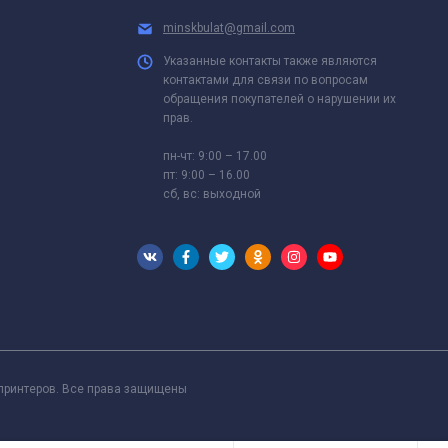
minskbulat@gmail.com
Указанные контакты также являются
контактами для связи по вопросам
обращения покупателей о нарушении их
прав.
пн-чт: 9:00 – 17.00
пт: 9:00 – 16.00
сб, вс: выходной
 принтеров. Все права защищены