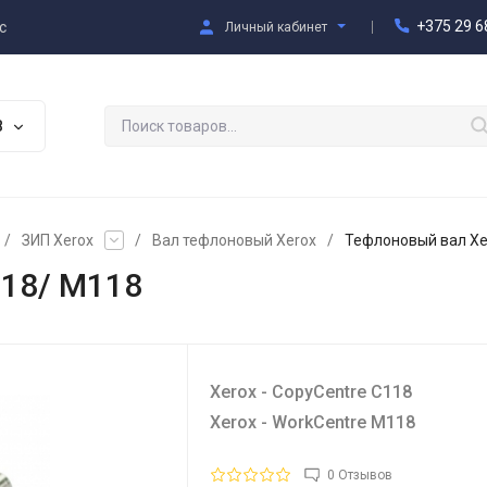
+375 29 6
с
Личный кабинет
В
/
ЗИП Xerox
/
Вал тефлоновый Xerox
/
Тефлоновый вал Xe
118/ M118
Xerox - CopyCentre C118
Xerox - WorkCentre M118
0 Отзывов