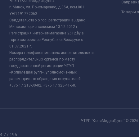
ЧТУП «КопиМедиаГрупп»
Заправк
г. Минск, ул. Пономаренко, д.35А, ком.001
Товары п
УНП 191772062
Свидетельство о гос. регистрации выдано
Минским горисполкомом 13.12.2012 г.
Регистрация интернет-магазина 2612.by в
торговом реестре Республики Беларусь с
01.07.2021 г.
Номера телефонов местных исполнительных и
распорядительных органов по месту
государственной регистрации ЧТУП
«КопиМедиаГрупп», уполномоченных
рассматривать обращения покупателей:
+375 17 218-00-82, +375 17 323-41-58.
ЧТУП "КопиМедиаГрупп" © 2026 
4.7
/
196