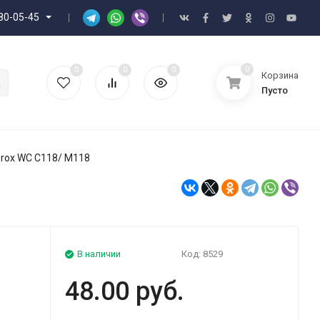
80-05-45
0
0
0
0
Корзина
Пусто
rox WC C118/ M118
В наличии
Код:
8529
48.00 руб.