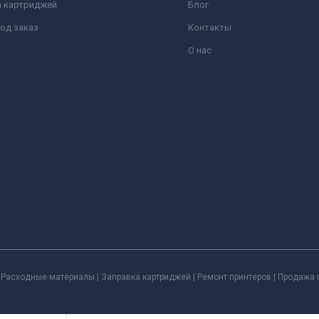
а картриджей
Блог
од заказ
Контакты
О нас
Расходные материалы | Заправка картриджей | Ремонт принтеров | Продажа