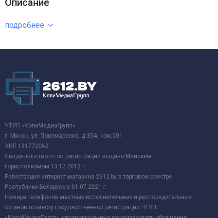
Описание
подробнее
ЧТУП «КопиМедиаГрупп»
г. Минск, ул. Пономаренко, д.35А, ком.001
УНП 191772062
Свидетельство о гос. регистрации выдано Минским
горисполкомом 13.12.2012 г.
Регистрация интернет-магазина 2612.by в торговом реестре
Республики Беларусь с 01.07.2021 г.
Номера телефонов местных исполнительных и распорядительных
органов по месту государственной регистрации ЧТУП
«КопиМедиаГрупп», уполномоченных рассматривать обращения