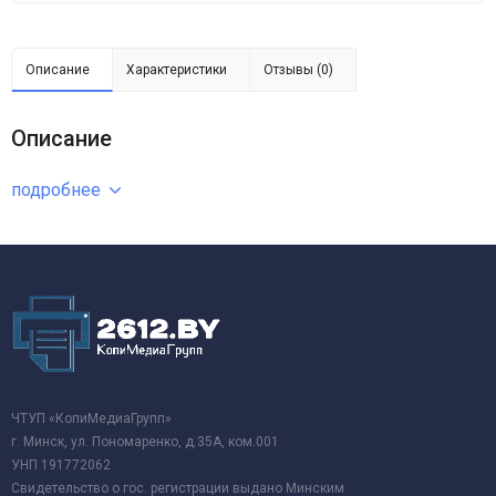
Описание
Характеристики
Отзывы (0)
Описание
подробнее
ЧТУП «КопиМедиаГрупп»
г. Минск, ул. Пономаренко, д.35А, ком.001
УНП 191772062
Свидетельство о гос. регистрации выдано Минским