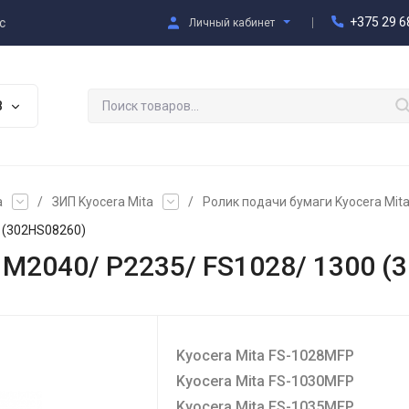
+375 29 6
с
Личный кабинет
В
a
/
ЗИП Kyocera Mita
/
Ролик подачи бумаги Kyocera Mit
 (302HS08260)
 M2040/ P2235/ FS1028/ 1300 (
Kyocera Mita FS-1028MFP
Kyocera Mita FS-1030MFP
Kyocera Mita FS-1035MFP