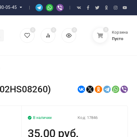
80-05-45
0
0
0
0
Корзина
Пусто
a
302HS08260)
В наличии
Код:
17846
35.00 руб.