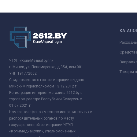
КАТАЛО
Расходн
Средства
ЧТУП «КопиМедиаГрупп»
Заправк
г. Минск, ул. Пономаренко, д.35А, ком.001
Товары п
УНП 191772062
Свидетельство о гос. регистрации выдано
Минским горисполкомом 13.12.2012 г.
Регистрация интернет-магазина 2612.by в
торговом реестре Республики Беларусь с
01.07.2021 г.
Номера телефонов местных исполнительных и
распорядительных органов по месту
государственной регистрации ЧТУП
«КопиМедиаГрупп», уполномоченных