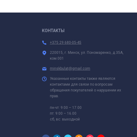
КОНТАКТЫ
+375 29 680-05-45
220015, г. Минск, ул. Пономаренко, д.35А,
ком.001
minskbulat@gmail.com
Указанные контакты также являются
контактами для связи по вопросам
обращения покупателей о нарушении их
прав.
пн-чт: 9:00 – 17.00
пт: 9:00 – 16.00
сб, вс: выходной