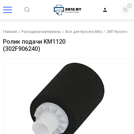
0
Главная
/
Расходные материалы
/
Все для Kyocera Mita
/
ЗИП Kyocera Mi
Ролик подачи KM1120
(302F906240)