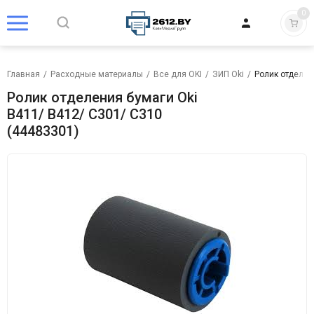
0
Главная
/
Расходные материалы
/
Все для OKI
/
ЗИП Oki
/
Ролик отделен
Ролик отделения бумаги Oki
B411/ B412/ C301/ C310
(44483301)