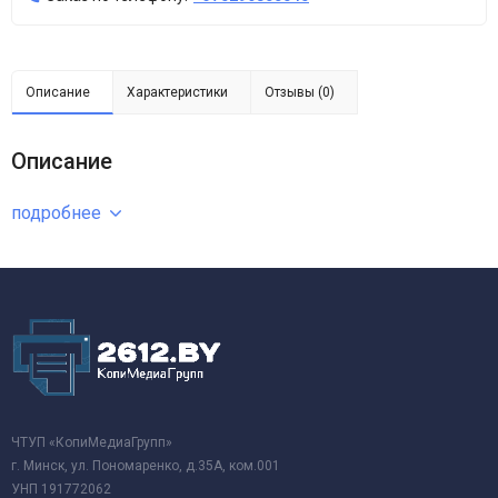
Описание
Характеристики
Отзывы (0)
Описание
подробнее
ЧТУП «КопиМедиаГрупп»
г. Минск, ул. Пономаренко, д.35А, ком.001
УНП 191772062