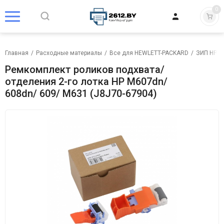
0
Главная
/
Расходные материалы
/
Все для HEWLETT-PACKARD
/
ЗИП HP
/
Ремкомплект роликов подхвата/
отделения 2-го лотка HP M607dn/
608dn/ 609/ M631 (J8J70-67904)