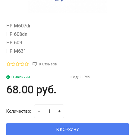
HP M607dn
HP 608dn
HP 609
HP M631
0 Отзывов
В наличии
Код:
11759
68.00 руб.
Количество:
В КОРЗИНУ