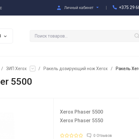
+375 29 6
с
Личный кабинет
В
/
ЗИП Xerox
/
Ракель дозирующий нож Xerox
/
Ракель Xer
er 5500
Xerox Phaser 5500
Xerox Phaser 5550
0 Отзывов