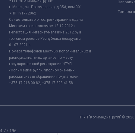
ЧТУП «КопиМедиаГрупп»
Заправк
г. Минск, ул. Пономаренко, д.35А, ком.001
Товары п
УНП 191772062
Свидетельство о гос. регистрации выдано
Минским горисполкомом 13.12.2012 г.
Регистрация интернет-магазина 2612.by в
торговом реестре Республики Беларусь с
01.07.2021 г.
Номера телефонов местных исполнительных и
распорядительных органов по месту
государственной регистрации ЧТУП
«КопиМедиаГрупп», уполномоченных
рассматривать обращения покупателей:
+375 17 218-00-82, +375 17 323-41-58.
ЧТУП "КопиМедиаГрупп" © 2026 
4.7
/
196