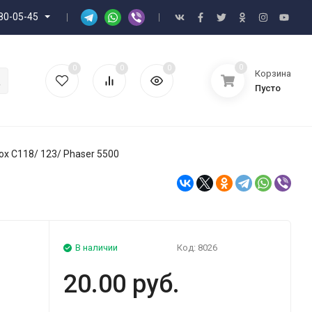
80-05-45
0
0
0
0
Корзина
Пусто
ox C118/ 123/ Phaser 5500
В наличии
Код:
8026
20.00 руб.