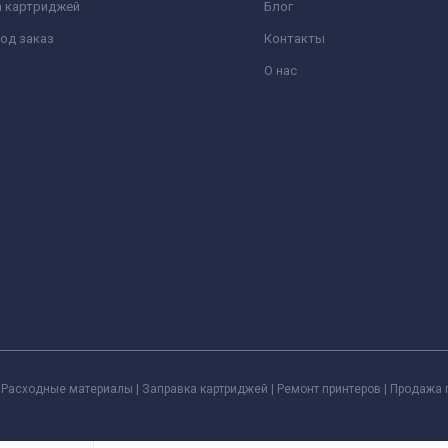
а картриджей
Блог
од заказ
Контакты
О нас
Расходные материалы | Заправка картриджей | Ремонт принтеров | Продажа