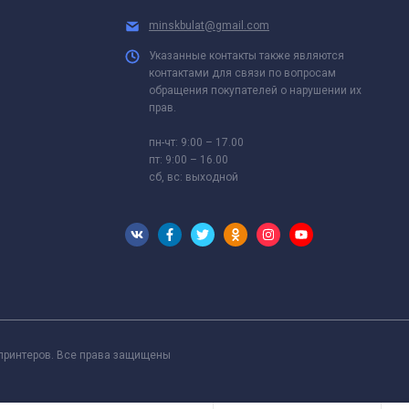
minskbulat@gmail.com
Указанные контакты также являются
контактами для связи по вопросам
обращения покупателей о нарушении их
прав.
пн-чт: 9:00 – 17.00
пт: 9:00 – 16.00
сб, вс: выходной
 принтеров. Все права защищены