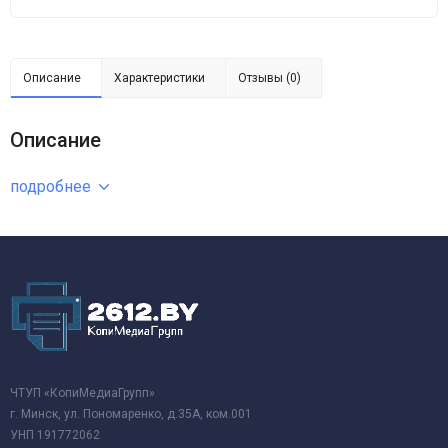
Описание
Характеристики
Отзывы (0)
Описание
подробнее
ЧТУП «КопиМедиаГрупп»
г. Минск, ул. Пономаренко, д.35А, ком.001
УНП 191772062