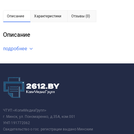
Описание
Характеристики
Отзывы (0)
Описание
подробнее
ЧТУП «КопиМедиаГрупп»
г. Минск, ул. Пономаренко, д.35А, ком.001
УНП 191772062
Свидетельство о гос. регистрации выдано Минским