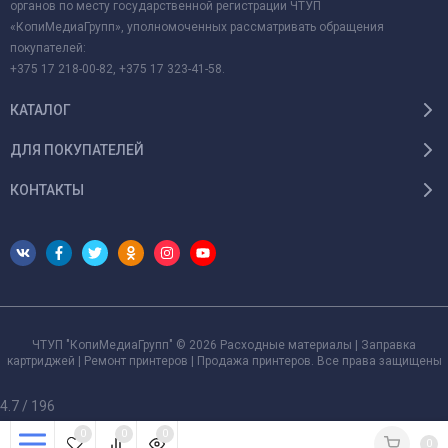
органов по месту государственной регистрации ЧТУП
«КопиМедиаГрупп», уполномоченных рассматривать обращения
покупателей:
+375 17 218-00-82, +375 17 323-41-58.
КАТАЛОГ
ДЛЯ ПОКУПАТЕЛЕЙ
КОНТАКТЫ
ЧТУП "КопиМедиаГрупп" © 2026 Расходные материалы | Заправка
картриджей | Ремонт принтеров | Продажа принтеров. Все права защищены
4.7
/
196
0
0
0
0