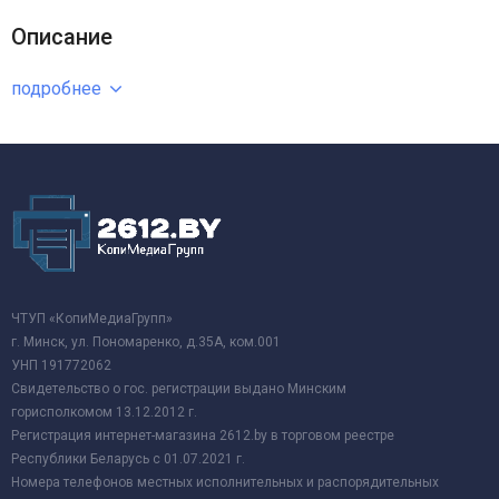
Описание
подробнее
ЧТУП «КопиМедиаГрупп»
г. Минск, ул. Пономаренко, д.35А, ком.001
УНП 191772062
Свидетельство о гос. регистрации выдано Минским
горисполкомом 13.12.2012 г.
Регистрация интернет-магазина 2612.by в торговом реестре
Республики Беларусь с 01.07.2021 г.
Номера телефонов местных исполнительных и распорядительных