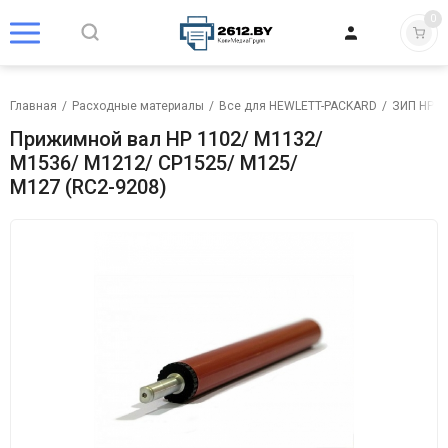
0
Главная
/
Расходные материалы
/
Все для HEWLETT-PACKARD
/
ЗИП HP
/
Прижимной вал HP 1102/ M1132/
M1536/ M1212/ CP1525/ M125/
M127 (RC2-9208)