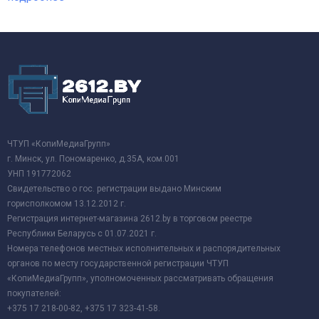
ЧТУП «КопиМедиаГрупп»
г. Минск, ул. Пономаренко, д.35А, ком.001
УНП 191772062
Свидетельство о гос. регистрации выдано Минским
горисполкомом 13.12.2012 г.
Регистрация интернет-магазина 2612.by в торговом реестре
Республики Беларусь с 01.07.2021 г.
Номера телефонов местных исполнительных и распорядительных
органов по месту государственной регистрации ЧТУП
«КопиМедиаГрупп», уполномоченных рассматривать обращения
покупателей:
+375 17 218-00-82, +375 17 323-41-58.