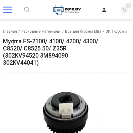
0
Главная
/
Расходные материалы
/
Все для Kyocera Mita
/
ЗИП Kyocera Mi
Муфта FS-2100/ 4100/ 4200/ 4300/
C8520/ C8525 50/ Z35R
(302KV94520 3M894090
302KV44041)