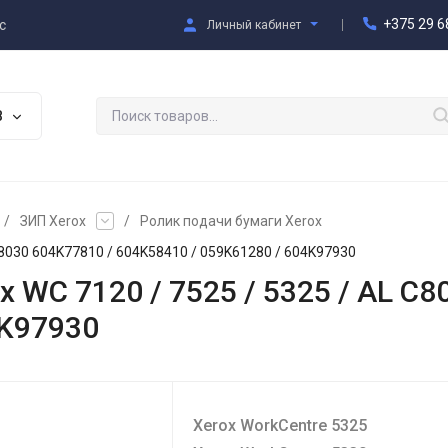
+375 29 6
с
Личный кабинет
В
/
ЗИП Xerox
/
Ролик подачи бумаги Xerox
C8030 604K77810 / 604K58410 / 059K61280 / 604K97930
 WC 7120 / 7525 / 5325 / AL C8
4K97930
Xerox WorkCentre 5325