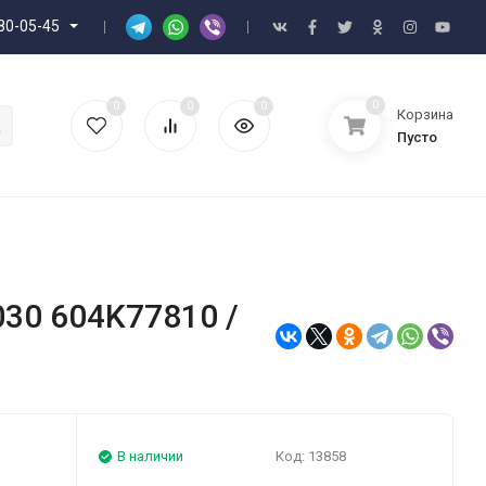
80-05-45
0
0
0
0
Корзина
Пусто
030 604K77810 /
В наличии
Код:
13858