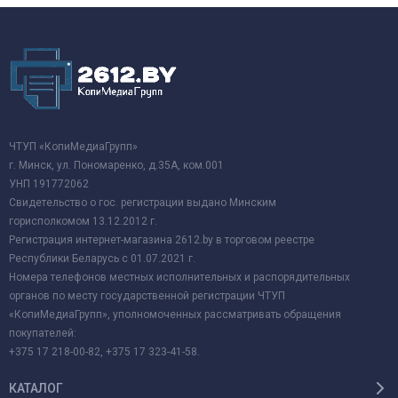
ЧТУП «КопиМедиаГрупп»
г. Минск, ул. Пономаренко, д.35А, ком.001
УНП 191772062
Свидетельство о гос. регистрации выдано Минским
горисполкомом 13.12.2012 г.
Регистрация интернет-магазина 2612.by в торговом реестре
Республики Беларусь с 01.07.2021 г.
Номера телефонов местных исполнительных и распорядительных
органов по месту государственной регистрации ЧТУП
«КопиМедиаГрупп», уполномоченных рассматривать обращения
покупателей:
+375 17 218-00-82, +375 17 323-41-58.
КАТАЛОГ