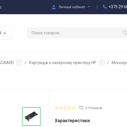
+375 29 6
с
Личный кабинет
В
PACKARD
/
Картридж к лазерному принтеру HP
/
Монохро
0 Отзывов
Характеристики