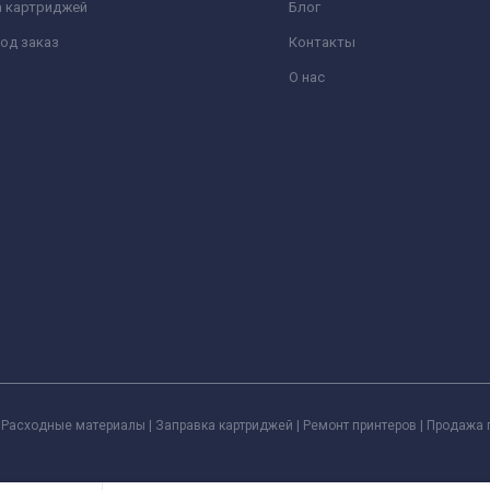
а картриджей
Блог
од заказ
Контакты
О нас
Расходные материалы | Заправка картриджей | Ремонт принтеров | Продажа