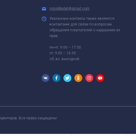
minskbulat@gmail.com
Указанные контакты также являются
контактами для связи по вопросам
обращения покупателей о нарушении их
прав.
пн-чт: 9:00 – 17.00
пт: 9:00 – 16.00
сб, вс: выходной
 принтеров. Все права защищены