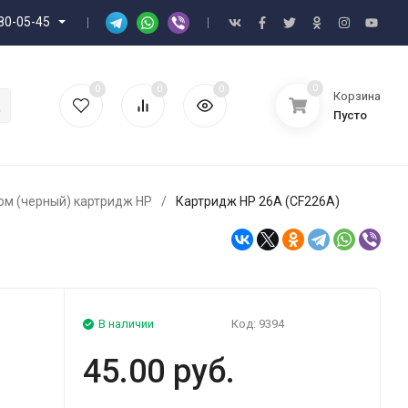
80-05-45
0
0
0
0
Корзина
Пусто
м (черный) картридж HP
/
Картридж HP 26A (CF226A)
В наличии
Код:
9394
45.00 руб.