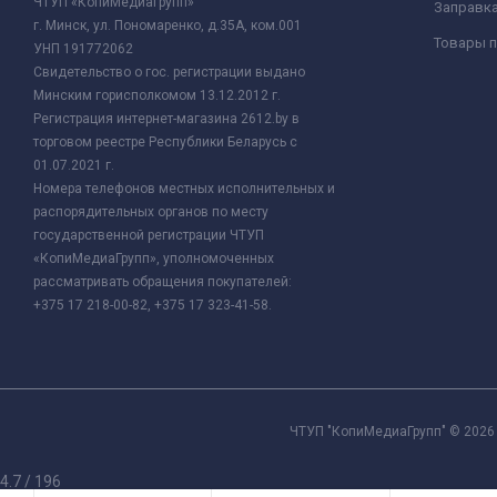
ЧТУП «КопиМедиаГрупп»
Заправк
г. Минск, ул. Пономаренко, д.35А, ком.001
Товары п
УНП 191772062
Свидетельство о гос. регистрации выдано
Минским горисполкомом 13.12.2012 г.
Регистрация интернет-магазина 2612.by в
торговом реестре Республики Беларусь с
01.07.2021 г.
Номера телефонов местных исполнительных и
распорядительных органов по месту
государственной регистрации ЧТУП
«КопиМедиаГрупп», уполномоченных
рассматривать обращения покупателей:
+375 17 218-00-82, +375 17 323-41-58.
ЧТУП "КопиМедиаГрупп" © 2026 
4.7
/
196