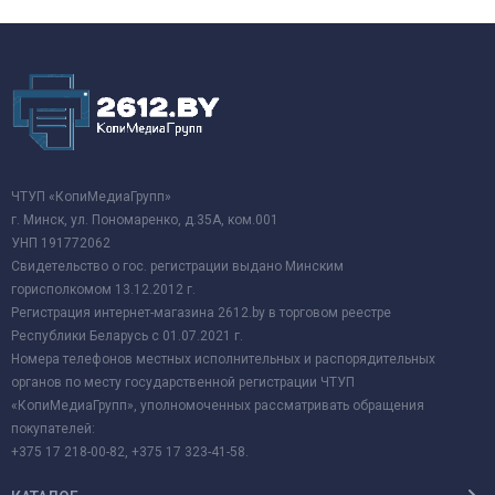
ЧТУП «КопиМедиаГрупп»
г. Минск, ул. Пономаренко, д.35А, ком.001
УНП 191772062
Свидетельство о гос. регистрации выдано Минским
горисполкомом 13.12.2012 г.
Регистрация интернет-магазина 2612.by в торговом реестре
Республики Беларусь с 01.07.2021 г.
Номера телефонов местных исполнительных и распорядительных
органов по месту государственной регистрации ЧТУП
«КопиМедиаГрупп», уполномоченных рассматривать обращения
покупателей:
+375 17 218-00-82, +375 17 323-41-58.