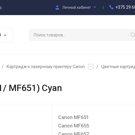
+375 29 6
с
Личный кабинет
В
/
Картридж к лазерному принтеру Canon
/
Цветные картри
1/ MF651) Cyan
Canon MF651
Canon MF655
Canon MF657