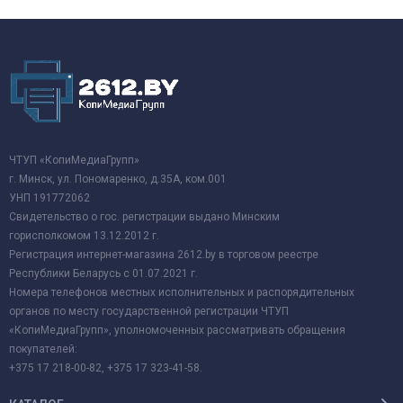
ЧТУП «КопиМедиаГрупп»
г. Минск, ул. Пономаренко, д.35А, ком.001
УНП 191772062
Свидетельство о гос. регистрации выдано Минским
горисполкомом 13.12.2012 г.
Регистрация интернет-магазина 2612.by в торговом реестре
Республики Беларусь с 01.07.2021 г.
Номера телефонов местных исполнительных и распорядительных
органов по месту государственной регистрации ЧТУП
«КопиМедиаГрупп», уполномоченных рассматривать обращения
покупателей:
+375 17 218-00-82, +375 17 323-41-58.