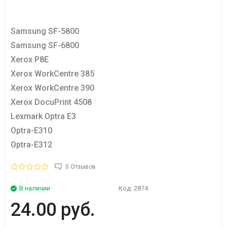
Samsung SF-5800
Samsung SF-6800
Xerox P8E
Xerox WorkCentre 385
Xerox WorkCentre 390
Xerox DocuPrint 4508
Lexmark Optra E3
Optra-E310
Optra-E312
0 Отзывов
В наличии
Код:
2874
24.00 руб.