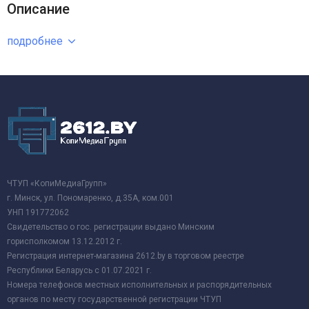
Описание
подробнее
ЧТУП «КопиМедиаГрупп»
г. Минск, ул. Пономаренко, д.35А, ком.001
УНП 191772062
Свидетельство о гос. регистрации выдано Минским
горисполкомом 13.12.2012 г.
Регистрация интернет-магазина 2612.by в торговом реестре
Республики Беларусь с 01.07.2021 г.
Номера телефонов местных исполнительных и распорядительных
органов по месту государственной регистрации ЧТУП