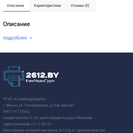
Описание
Характеристики
Отзывы (0)
Описание
подробнее
ЧТУП «КопиМедиаГрупп»
г. Минск, ул. Пономаренко, д.35А, ком.001
УНП 191772062
Свидетельство о гос. регистрации выдано Минским
горисполкомом 13.12.2012 г.
Регистрация интернет-магазина 2612.by в торговом реестре