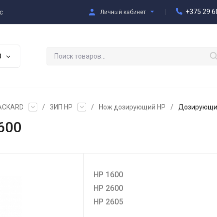
+375 29 6
с
Личный кабинет
В
PACKARD
/
ЗИП HP
/
Нож дозирующий HP
/
Дозирующий
600
HP 1600
HP 2600
HP 2605