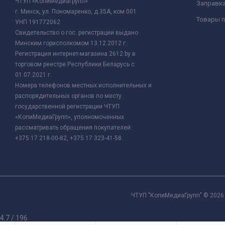
ЧТУП «КопиМедиаГрупп»
Заправк
г. Минск, ул. Пономаренко, д.35А, ком.001
Товары п
УНП 191772062
Свидетельство о гос. регистрации выдано
Минским горисполкомом 13.12.2012 г.
Регистрация интернет-магазина 2612.by в
торговом реестре Республики Беларусь с
01.07.2021 г.
Номера телефонов местных исполнительных и
распорядительных органов по месту
государственной регистрации ЧТУП
«КопиМедиаГрупп», уполномоченных
рассматривать обращения покупателей:
+375 17 218-00-82, +375 17 323-41-58.
ЧТУП "КопиМедиаГрупп" © 2026 
4.7
/
196