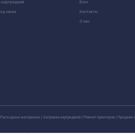
а картриджей
Блог
од заказ
Контакты
О нас
Расходные материалы | Заправка картриджей | Ремонт принтеров | Продажа