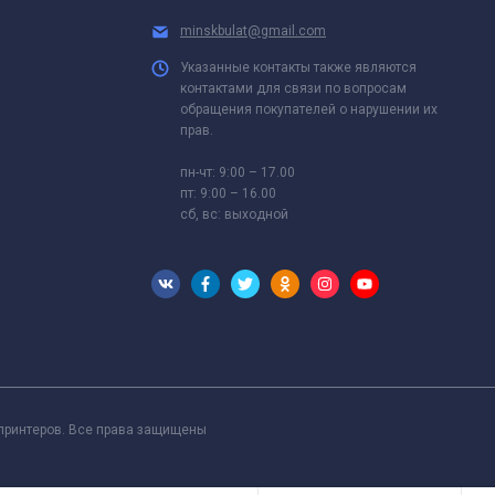
minskbulat@gmail.com
Указанные контакты также являются
контактами для связи по вопросам
обращения покупателей о нарушении их
прав.
пн-чт: 9:00 – 17.00
пт: 9:00 – 16.00
сб, вс: выходной
 принтеров. Все права защищены