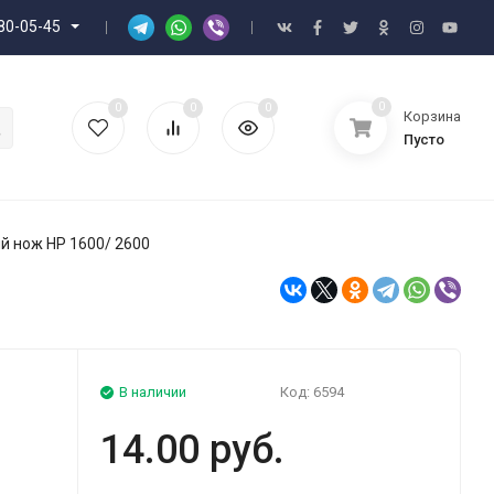
80-05-45
0
0
0
0
Корзина
Пусто
 нож HP 1600/ 2600
В наличии
Код:
6594
14.00 руб.