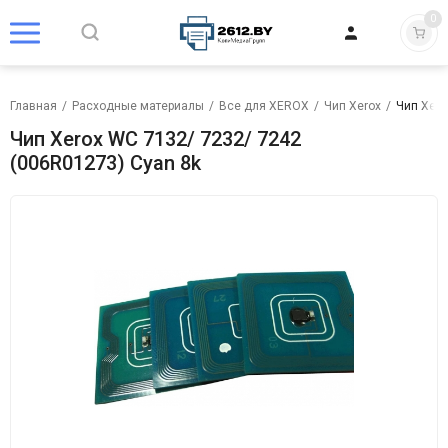
0
Главная
/
Расходные материалы
/
Все для XEROX
/
Чип Xerox
/
Чип Xero
Чип Xerox WC 7132/ 7232/ 7242
(006R01273) Cyan 8k