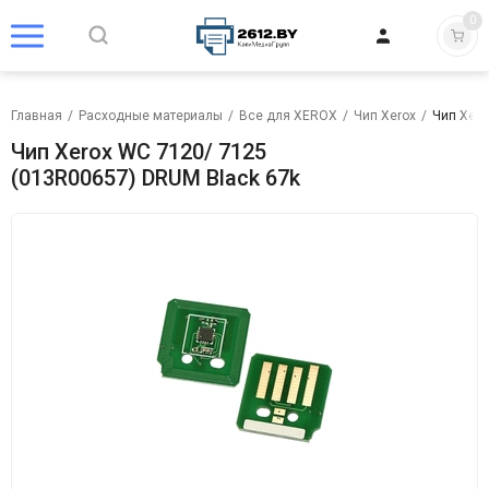
0
Главная
/
Расходные материалы
/
Все для XEROX
/
Чип Xerox
/
Чип Xero
Чип Xerox WC 7120/ 7125
(013R00657) DRUM Black 67k